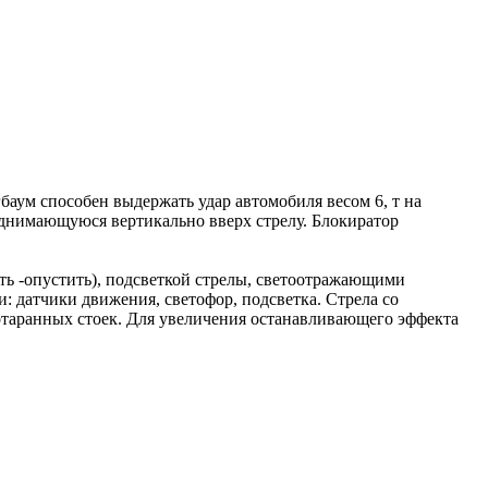
ум способен выдержать удар автомобиля весом 6, т на
днимающуюся вертикально вверх стрелу. Блокиратор
ь -опустить), подсветкой стрелы, светоотражающими
: датчики движения, светофор, подсветка. Стрела со
отаранных стоек. Для увеличения останавливающего эффекта