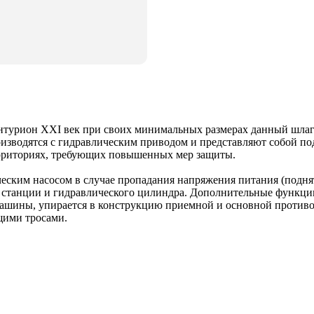
урион XXI век при своих минимальных размерах данный шлагба
изводятся с гидравлическим приводом и представляют собой по
ерриториях, требующих повышенных мер защиты.
ским насосом в случае пропадания напряжения питания (поднят
а станции и гидравлического цилиндра. Дополнительные функции
 машины, упирается в конструкцию приемной и основной против
ими тросами.